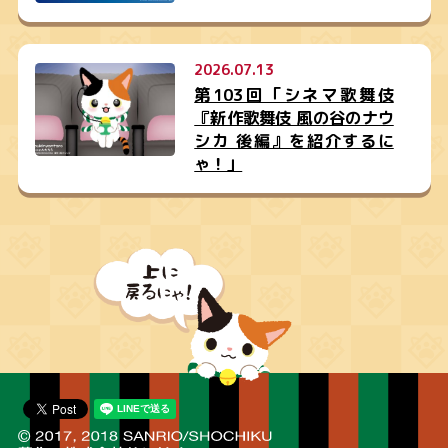
2026.07.13
第103回「シネマ歌舞伎
『新作歌舞伎 風の谷のナウ
シカ 後編』を紹介するに
ゃ！」