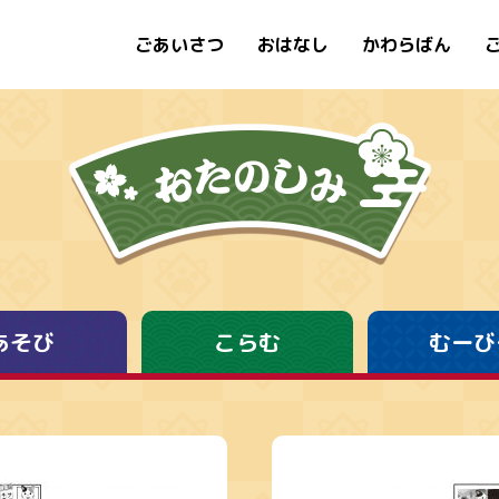
ごあいさつ
おはなし
かわらばん
あそび
こらむ
むーび