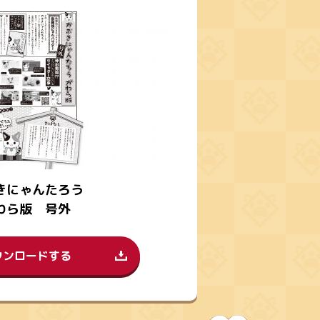
きにゃんたろう
わら版 号外
歌舞伎『京鹿子娘二人道成
ゃ！」
ウンロードする